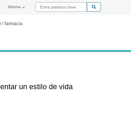
Entre palabra cla
io Externo
Idioma
 / farmacia
ntar un estilo de vida