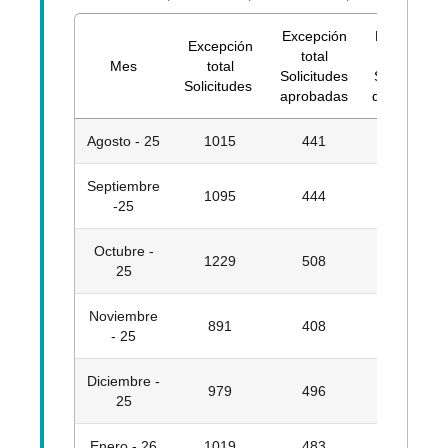
Excepción
Excepción
Excepción
total
total
Mes
total
Solicitudes
Solicitudes
Solicitudes
aprobadas
denegadas
Agosto - 25
1015
441
574
Septiembre
1095
444
651
-25
Octubre -
1229
508
721
25
Noviembre
891
408
483
- 25
Diciembre -
979
496
483
25
Enero - 26
1019
483
536